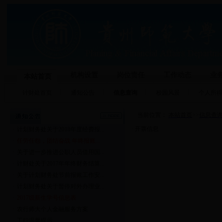
机构设置
岗位责任
工作动态
业
本站首页
计财处首页
通知公告
信息查询
校园风景
个人所
当前位置：
本站首页
>>
信息查
·
开票信息
·
计划财务处关于2018年度经费报...
·
任劳任怨，团结奋战 年终报账...
·
关于进一步推进公职人员借用国...
·
计财处关于2017年年终财务结算...
·
关于计划财务处节前报账工作安...
·
计划财务处关于暂停对外办理业...
·
2017级新生学号信息表
·
农行师大个人金融服务方案
·
工行温馨提示